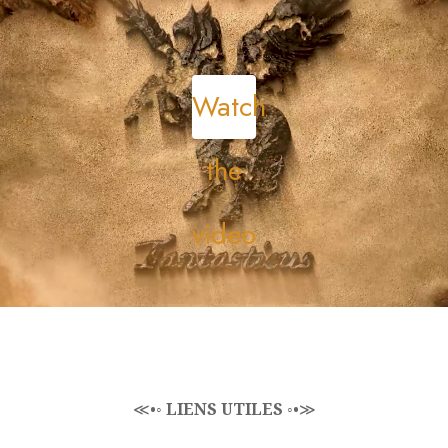
Watch
the
video
≪•◦
LIENS UTILES
◦•≫