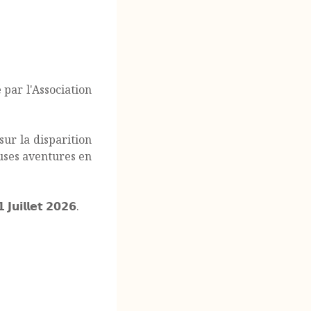
é par l'Association
ur la disparition
euses aventures en
 𝗝𝘂𝗶𝗹𝗹𝗲𝘁 𝟮𝟬𝟮𝟲.