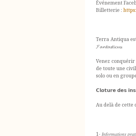
Événement Faceb
Billetterie :
https
Terra Antiqua est 
𝓕𝓪𝓷𝓽𝓪𝓼𝓽𝓲𝓬𝓾𝓼.
Venez conquérir 
de toute une civi
solo ou en group
𝗖𝗹𝗼𝘁𝘂𝗿𝗲 𝗱𝗲𝘀 𝗶𝗻𝘀𝗰
Au delà de cette 
1- 𝐼𝑛𝑓𝑜𝑟𝑚𝑎𝑡𝑖𝑜𝑛𝑠 𝑝𝑟𝑎𝑡