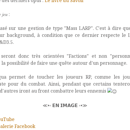
 des derniers opus :
Le livre du Savoir
 𝑗𝑒𝑢 :
asé sur une gestion de type "Mass LARP". C'est à dire que
eur background, à condition que ce dernier respecte le 
&D3.5.
 seront donc très orientées "Factions" et non "personn
 la possibilité de faire une quête autour d'un personnage.
qua permet de toucher les joueurs RP, comme les jou
ste pour du combat. Ainsi, pendant que certains tentero
 d'autres iront au front combattre leurs ennemis
≪•◦ 𝗘𝗡 𝗜𝗠𝗔𝗚𝗘 ◦•≫
ouTube
alerie Facebook