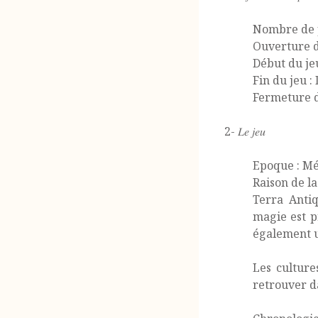
Nombre de p
Ouverture d
Début du je
Fin du jeu 
Fermeture d
2- 𝐿𝑒 𝑗𝑒𝑢
Epoque : Mé
Raison de l
Terra Anti
magie est p
également u
Les culture
retrouver d