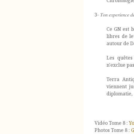
Chronologie
3- 𝑇𝑜𝑛 𝑒𝑥𝑝𝑒𝑟𝑖𝑒𝑛𝑐𝑒 𝑑
Ce GN est b
libres de l
autour de D
Les quêtes
n'exclue pas
Terra Anti
viennent ju
diplomatie,
Vidéo Tome 8 :
Y
Photos Tome 8 :
G