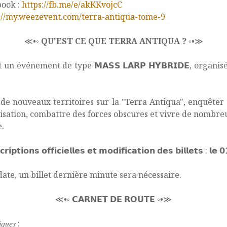
ook :
https://fb.me/e/akKKvojcC
://my.weezevent.com/terra-antiqua-tome-9
≪•◦
QU'EST CE QUE TERRA ANTIQUA ?
◦•≫
un événement de type 𝗠𝗔𝗦𝗦 𝗟𝗔𝗥𝗣 𝗛𝗬𝗕𝗥𝗜𝗗𝗘, organis
de nouveaux territoires sur la "Terra Antiqua", enquêter s
lisation, combattre des forces obscures et vivre de nombr
e.
𝗿𝗶𝗽𝘁𝗶𝗼𝗻𝘀 𝗼𝗳𝗳𝗶𝗰𝗶𝗲𝗹𝗹𝗲𝘀 𝗲𝘁 𝗺𝗼𝗱𝗶𝗳𝗶𝗰𝗮𝘁𝗶𝗼𝗻 𝗱𝗲𝘀 𝗯𝗶𝗹𝗹𝗲𝘁𝘀 : 𝗹𝗲 𝟬
date, un billet dernière minute sera nécessaire.
≪•◦ 𝗖𝗔𝗥𝗡𝗘𝗧 𝗗𝗘 𝗥𝗢𝗨𝗧𝗘 ◦•≫
𝑞𝑢𝑒𝑠 :