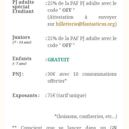
PJ adulte
:
25% de la PAF PJ adulte avec le
spécial
code "
OFF
"
Etudiant
(Attestation à envoyer
sur
billetterie@fantasticus.org
)
Juniors
:
25% de la PAF PJ adulte avec le
(7 - 14 ans)
code "
OFF
"
Enfants
:
GRATUIT
(- 7 ans)
PNJ :
:
30€ avec 10 consommations
offertes*
Exposants :
:
75€ (tarif unique)
*(boissons, confiseries, etc...)
** Conscient que se lancer dans un GN