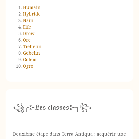
Humain
Hybride
Nain
Elfe
Drow
Orc
Tieffelin
Gobelin
Golem
Ogre
꧁╭⊱𝕷𝖊𝖘 𝖈𝖑𝖆𝖘𝖘𝖊𝖘⊱╮꧂
Deuxième étape dans Terra Antiqua : acquérir une