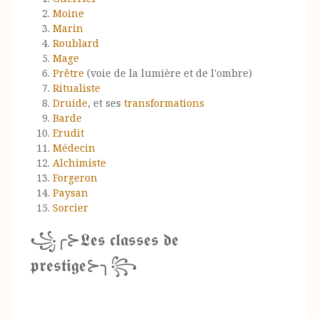
Moine
Marin
Roublard
Mage
Prêtre
(voie de la lumière et de l'ombre)
Ritualiste
Druide
, et ses
transformations
Barde
Erudit
Médecin
Alchimiste
Forgeron
Paysan
Sorcier
꧁╭⊱𝕷𝖊𝖘 𝖈𝖑𝖆𝖘𝖘𝖊𝖘 𝖉𝖊
𝖕𝖗𝖊𝖘𝖙𝖎𝖌𝖊⊱╮꧂