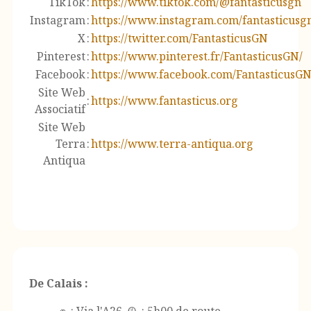
TikTok
:
https://www.tiktok.com/@fantasticusgn
Instagram
:
https://www.instagram.com/fantasticusg
X
:
https://twitter.com/FantasticusGN
Pinterest
:
https://www.pinterest.fr/FantasticusGN/
Facebook
:
https://www.facebook.com/FantasticusG
Site Web
:
https://www.fantasticus.org
Associatif
Site Web
Terra
:
https://www.terra-antiqua.org
Antiqua
De Calais :
🚗 : Via l'A26 🕰️ : 5h00 de route